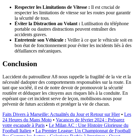
Respecter les Limitations de Vitesse :
Il est crucial de
respecter les limitations de vitesse sur les routes pour garantir
la sécurité de tous.
Éviter la Distraction au Volant :
Lutilisation du téléphone
portable ou dautres distractions peuvent entraîner des
accidents graves.
Entretenir son Véhicule :
Veiller à ce que le véhicule soit en
bon état de fonctionnement pour éviter les incidents liés à des
défaillances mécaniques.
Conclusion
Laccident du patrouilleur A8 nous rappelle la fragilité de la vie et la
nécessité dadopter des comportements responsables sur la route. En
tant que société, il est de notre devoir de promouvoir la sécurité
routière et déduquer les citoyens aux risques liés à la conduite. En
espérant que cet incident serve de leçon, mobilisons-nous pour
prévenir de futurs accidents et protéger la vie de chacun.
Faits Divers à Marseille: Actualités du Jour et Retour sur Hier
•
Les
24 Heures du Mans Moto
•
Vacances de février 2024 : Préparez
votre escapade à Paris
•
Le Milan AC : Une Histoire Glorieuse du
Football Italien
•
La Premier League: Un Championnat de Football