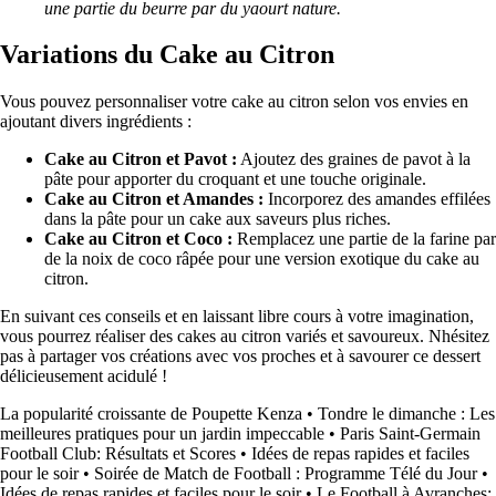
une partie du beurre par du yaourt nature.
Variations du Cake au Citron
Vous pouvez personnaliser votre cake au citron selon vos envies en
ajoutant divers ingrédients :
Cake au Citron et Pavot :
Ajoutez des graines de pavot à la
pâte pour apporter du croquant et une touche originale.
Cake au Citron et Amandes :
Incorporez des amandes effilées
dans la pâte pour un cake aux saveurs plus riches.
Cake au Citron et Coco :
Remplacez une partie de la farine par
de la noix de coco râpée pour une version exotique du cake au
citron.
En suivant ces conseils et en laissant libre cours à votre imagination,
vous pourrez réaliser des cakes au citron variés et savoureux. Nhésitez
pas à partager vos créations avec vos proches et à savourer ce dessert
délicieusement acidulé !
La popularité croissante de Poupette Kenza
•
Tondre le dimanche : Les
meilleures pratiques pour un jardin impeccable
•
Paris Saint-Germain
Football Club: Résultats et Scores
•
Idées de repas rapides et faciles
pour le soir
•
Soirée de Match de Football : Programme Télé du Jour
•
Idées de repas rapides et faciles pour le soir
•
Le Football à Avranches: