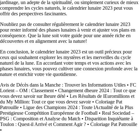
jardinage, un adepte de la spiritualité, ou simplement curieux de mieux
comprendre les cycles naturels, le calendrier lunaire 2023 peut vous
offrir des perspectives fascinantes.
Noubliez pas de consulter régulièrement le calendrier lunaire 2023
pour rester informé des phases lunaires à venir et ajuster vos plans en
conséquence. Que la lune soit votre guide pour une année riche en
découvertes et en alignement avec la nature!
En conclusion, le calendrier lunaire 2023 est un outil précieux pour
ceux qui souhaitent explorer les mystères et les merveilles du cycle
naturel de la lune. En accordant votre temps et vos actions avec les
phases lunaires, vous pouvez cultiver une connexion profonde avec la
nature et enrichir votre vie quotidienne.
Avis de Décès dans la Manche : Trouver les Informations Utiles
•
FC
Lorient – OM : Classement
•
Changement dheure 2024 : Tout ce que
vous devez savoir sur lheure dété
•
Les Résultats de lEuromillions et
du My Million: Tout ce que vous devez savoir
•
Coloriage Pat
Patrouille
•
Ligue des Champions 2024 : Toute lActualité de la Plus
Prestigieuse Compétition Européenne de Football
•
Real Sociedad –
PSG : Composition et Analyse du Match
•
Disparition Inquiétante à
Toulon : Quest-il Arrivé et Comment Agir ?
•
Coloriage Pat Patrouille
•