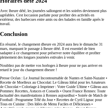
Horaires dété 2024
Avec lheure dété, les journées sallongent et les soirées deviennent plus
agréables. Cest loccasion parfaite pour profiter des activités en
extérieur, des barbecues entre amis ou des balades en famille après le
travail.
Conclusion
En résumé, le changement dheure en 2024 aura lieu le dimanche 31
mars, marquant le passage à lheure dété. Il est essentiel de bien
sadapter à ce changement pour préserver notre équilibre et profiter
pleinement des longues journées estivales à venir.
Noubliez pas de mettre vos horloges à lheure pour ne pas arriver en
retard le jour du changement dheure !
Presse Océan : Le Journal Incontournable de Nantes et Saint-Nazaire
•
Recette de Moelleux au Chocolat: Le Gâteau Idéal pour les Amateurs
de Chocolat
•
Coloriage à Imprimer : Votre Guide Ultime
•
Gâteau aux
Pommes: Recettes, Astuces et Conseils
•
Ouest France Rennes: Toute
lactualité des manifestations à Rennes aujourdhui
•
Soirée de Match de
Football : Programme Télé du Jour
•
Recettes de Cyril Lignac pour
Tous en Cuisine : Des Idées de Menu Faciles et Délicieuses
•