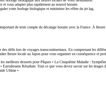
re horloge biologique aux heures locales de votre destination.
 et vous adapter plus rapidement au nouvel horaire.
guler votre horloge biologique et minimiser les effets du jet lag.
important de tenir compte du décalage horaire avec la France. À lheure o
r des défis lors de voyages transcontinentaux. En comprenant les différen
nsulter lheure locale au Japon pour vous organiser en conséquence et prof
les meilleurs desserts pour Pâques
•
La Cinquième Maladie : Symptômes
•
Eurodreams Résultats: Tout ce que vous devez savoir sur les tirages
uide Ultime
•