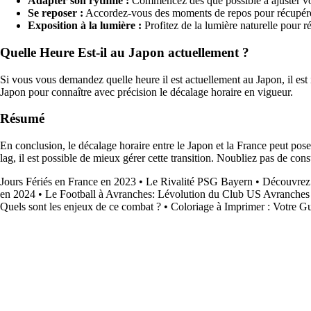
Adapter son rythme :
Commencez dès que possible à ajuster vot
Se reposer :
Accordez-vous des moments de repos pour récupérer
Exposition à la lumière :
Profitez de la lumière naturelle pour ré
Quelle Heure Est-il au Japon actuellement ?
Si vous vous demandez quelle heure il est actuellement au Japon, il est 
Japon pour connaître avec précision le décalage horaire en vigueur.
Résumé
En conclusion, le décalage horaire entre le Japon et la France peut pose
lag, il est possible de mieux gérer cette transition. Noubliez pas de co
Jours Fériés en France en 2023
•
Le Rivalité PSG Bayern
•
Découvrez 
en 2024
•
Le Football à Avranches: Lévolution du Club US Avranches
Quels sont les enjeux de ce combat ?
•
Coloriage à Imprimer : Votre G