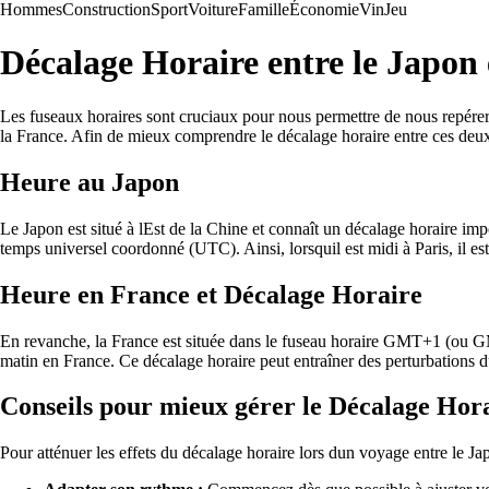
Hommes
Construction
Sport
Voiture
Famille
Économie
Vin
Jeu
Décalage Horaire entre le Japon 
Les fuseaux horaires sont cruciaux pour nous permettre de nous repérer
la France. Afin de mieux comprendre le décalage horaire entre ces deux de
Heure au Japon
Le Japon est situé à lEst de la Chine et connaît un décalage horaire im
temps universel coordonné (UTC). Ainsi, lorsquil est midi à Paris, il es
Heure en France et Décalage Horaire
En revanche, la France est située dans le fuseau horaire GMT+1 (ou GM
matin en France. Ce décalage horaire peut entraîner des perturbations du
Conseils pour mieux gérer le Décalage Hora
Pour atténuer les effets du décalage horaire lors dun voyage entre le Jap