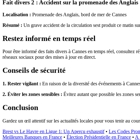
Fait divers 2 : Accident sur la promenade des Anglais
Localisation :
Promenade des Anglais, bord de mer de Cannes
Résumé :
Un grave accident de la circulation sest produit ce matin s
Restez informé en temps réel
Pour être informé des faits divers à Cannes en temps réel, consultez ré
réseaux sociaux pour des mises à jour en direct.
Conseils de sécurité
1. Rester vigilant :
En raison de la diversité des événements à Cannes, i
2. Éviter les zones sensibles :
Évitez autant que possible les zones sens
Conclusion
Gardez un œil attentif sur les actualités locales pour vous tenir au cour
Brest vs Le Havre en Ligue 1: Un Aperçu exhaustif
•
Les Codes Prom
Meilleures Banques en France
•
Élection Présidentielle en France
•
A 