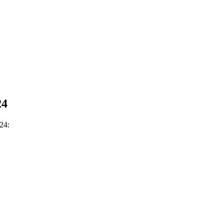
24
024: