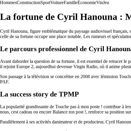
Hommes
Construction
Sport
Voiture
Famille
Économie
Vin
Jeu
La fortune de Cyril Hanouna : M
Cyril Hanouna, figure emblématique du paysage audiovisuel français, sus
celle de sa fortune occupe une place notable. Les rumeurs et spéculatio
Le parcours professionnel de Cyril Hanoun
Avant daborder la question de sa fortune, il est essentiel de retracer l
il rejoint Europe 2, aujourdhui devenue Virgin Radio, où il anime plusi
Son passage à la télévision se concrétise en 2008 avec lémission Touc
PAF.
La success story de TPMP
La popularité grandissante de Touche pas à mon poste ! contribue à les
nous, cest cadeau ou encore Balance ton post !, renforce sa position sur
Parallèlement à ses activités danimateur et de producteur, Cyril Hanouna 