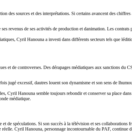
on des sources et des interprétations. Si certains avancent des chiffres
es revenus de ses activités de production et danimation. Les contrats pub
atiques, Cyril Hanouna a investi dans différents secteurs tels que léditi
ques et de controverses. Des dérapages médiatiques aux sanctions du CS
arfois jugé excessif, dautres louent son dynamisme et son sens de lhumou
ales, Cyril Hanouna semble toujours rebondir et conserver sa place dans 
monde médiatique.
t de spéculations. Si son succès à la télévision et ses collaborations f
tune réelle. Cyril Hanouna, personnage incontournable du PAF, continue de 