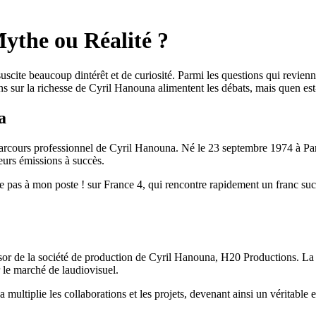
ythe ou Réalité ?
cite beaucoup dintérêt et de curiosité. Parmi les questions qui revienne
ns sur la richesse de Cyril Hanouna alimentent les débats, mais quen est
a
e parcours professionnel de Cyril Hanouna. Né le 23 septembre 1974 à Par
eurs émissions à succès.
he pas à mon poste ! sur France 4, qui rencontre rapidement un franc s
sor de la société de production de Cyril Hanouna, H20 Productions. La 
 le marché de laudiovisuel.
multiplie les collaborations et les projets, devenant ainsi un véritable 