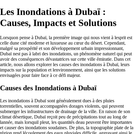
Les Inondations à Dubaï :
Causes, Impacts et Solutions
Lorsquon pense à Dubaï, la première image qui nous vient à lesprit est
celle dune cité moderne et luxueuse au cœur du désert. Cependant,
malgré sa prospérité et son développement urbain impressionnant,
Dubaï nest pas à labri des inondations, un phénomène naturel qui peut
avoir des conséquences dévastatrices sur cette ville émiratie. Dans cet
article, nous allons explorer les causes des inondations à Dubaï, leurs
impacts sur la population et lenvironnement, ainsi que les solutions
envisagées pour faire face à ce défi majeur.
Causes des Inondations à Dubaï
Les inondations à Dubaï sont généralement dues à des pluies
torrentielles, souvent accompagnées dorages violents, qui peuvent
submerger les infrastructures de drainage de la ville. En raison de son
climat désertique, Dubaï reçoit peu de précipitations tout au long de
lannée, mais lorsquil pleut, les quantités deau peuvent être importantes
et causer des inondations soudaines. De plus, la topographie plate de la
région rend lécoulement des eaux pluviales difficile, aggravant ainsi le