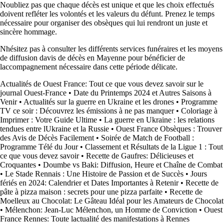
Noubliez pas que chaque décès est unique et que les choix effectués
doivent refléter les volontés et les valeurs du défunt. Prenez le temps
nécessaire pour organiser des obsèques qui lui rendront un juste et
sincère hommage.
Nhésitez pas à consulter les différents services funéraires et les moyens
de diffusion davis de décès en Mayenne pour bénéficier de
laccompagnement nécessaire dans cette période délicate.
Actualités de Ouest France: Tout ce que vous devez savoir sur le
journal Ouest-France
•
Date du Printemps 2024 et Autres Saisons à
Venir
•
Actualités sur la guerre en Ukraine et les drones
•
Programme
TV ce soir : Découvrez les émissions à ne pas manquer
•
Coloriage à
Imprimer : Votre Guide Ultime
•
La guerre en Ukraine : les relations
tendues entre lUkraine et la Russie
•
Ouest France Obsèques : Trouver
des Avis de Décès Facilement
•
Soirée de Match de Football :
Programme Télé du Jour
•
Classement et Résultats de la Ligue 1 : Tout
ce que vous devez savoir
•
Recette de Gaufres: Délicieuses et
Croquantes
•
Doumbe vs Baki: Diffusion, Heure et Chaîne de Combat
•
Le Stade Rennais : Une Histoire de Passion et de Succès
•
Jours
fériés en 2024: Calendrier et Dates Importantes à Retenir
•
Recette de
pâte à pizza maison : secrets pour une pizza parfaite
•
Recette de
Moelleux au Chocolat: Le Gâteau Idéal pour les Amateurs de Chocolat
•
Mélenchon: Jean-Luc Mélenchon, un Homme de Conviction
•
Ouest
France Rennes: Toute lactualité des manifestations à Rennes