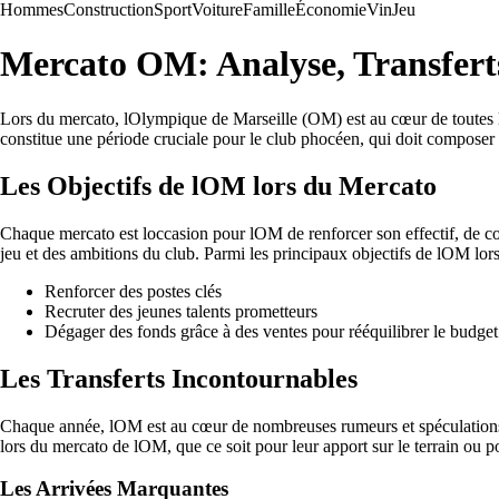
Hommes
Construction
Sport
Voiture
Famille
Économie
Vin
Jeu
Mercato OM: Analyse, Transferts
Lors du mercato, lOlympique de Marseille (OM) est au cœur de toutes les
constitue une période cruciale pour le club phocéen, qui doit composer av
Les Objectifs de lOM lors du Mercato
Chaque mercato est loccasion pour lOM de renforcer son effectif, de comb
jeu et des ambitions du club. Parmi les principaux objectifs de lOM lor
Renforcer des postes clés
Recruter des jeunes talents prometteurs
Dégager des fonds grâce à des ventes pour rééquilibrer le budget
Les Transferts Incontournables
Chaque année, lOM est au cœur de nombreuses rumeurs et spéculations co
lors du mercato de lOM, que ce soit pour leur apport sur le terrain ou 
Les Arrivées Marquantes