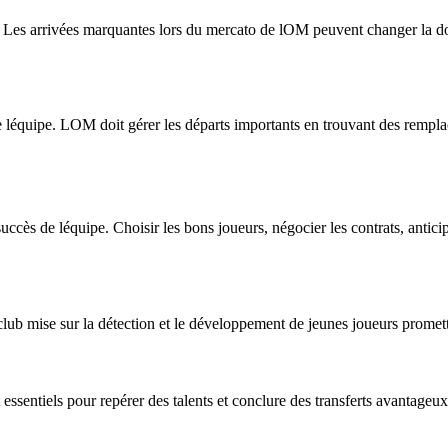
s. Les arrivées marquantes lors du mercato de lOM peuvent changer la don
 léquipe. LOM doit gérer les départs importants en trouvant des remplaç
cès de léquipe. Choisir les bons joueurs, négocier les contrats, anticipe
 club mise sur la détection et le développement de jeunes joueurs promett
nt essentiels pour repérer des talents et conclure des transferts avantag