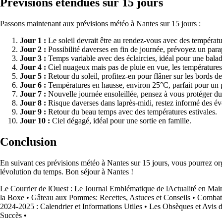
Prévisions étendues sur 15 jours
Passons maintenant aux prévisions météo à Nantes sur 15 jours :
Jour 1 :
Le soleil devrait être au rendez-vous avec des températ
Jour 2 :
Possibilité daverses en fin de journée, prévoyez un para
Jour 3 :
Temps variable avec des éclaircies, idéal pour une balade
Jour 4 :
Ciel nuageux mais pas de pluie en vue, les températures
Jour 5 :
Retour du soleil, profitez-en pour flâner sur les bords de
Jour 6 :
Températures en hausse, environ 25°C, parfait pour un 
Jour 7 :
Nouvelle journée ensoleillée, pensez à vous protéger du 
Jour 8 :
Risque daverses dans laprès-midi, restez informé des év
Jour 9 :
Retour du beau temps avec des températures estivales.
Jour 10 :
Ciel dégagé, idéal pour une sortie en famille.
Conclusion
En suivant ces prévisions météo à Nantes sur 15 jours, vous pourrez org
lévolution du temps. Bon séjour à Nantes !
Le Courrier de lOuest : Le Journal Emblématique de lActualité en Mai
la Boxe
•
Gâteau aux Pommes: Recettes, Astuces et Conseils
•
Combat 
2024-2025 : Calendrier et Informations Utiles
•
Les Obsèques et Avis 
Succès
•