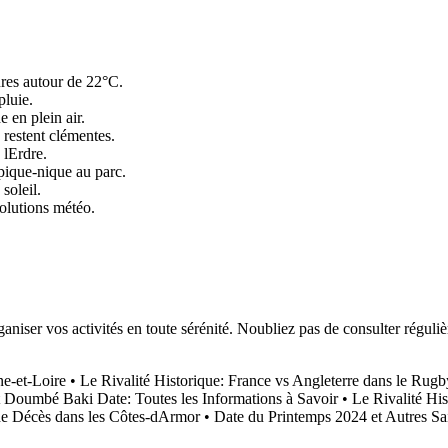
ures autour de 22°C.
pluie.
 en plein air.
 restent clémentes.
 lErdre.
pique-nique au parc.
soleil.
olutions météo.
aniser vos activités en toute sérénité. Noubliez pas de consulter réguli
ne-et-Loire
•
Le Rivalité Historique: France vs Angleterre dans le Rugb
Doumbé Baki Date: Toutes les Informations à Savoir
•
Le Rivalité Hi
de Décès dans les Côtes-dArmor
•
Date du Printemps 2024 et Autres Sa