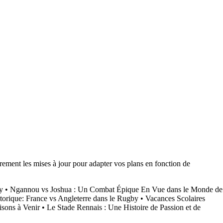
èrement les mises à jour pour adapter vos plans en fonction de
y
•
Ngannou vs Joshua : Un Combat Épique En Vue dans le Monde de
storique: France vs Angleterre dans le Rugby
•
Vacances Scolaires
isons à Venir
•
Le Stade Rennais : Une Histoire de Passion et de