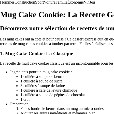
Hommes
Construction
Sport
Voiture
Famille
Économie
Vin
Jeu
Mug Cake Cookie: La Recette G
Découvrez notre sélection de recettes de mu
Les mug cakes ont la cote et pour cause ! Ce dessert express cuit en qu
recettes de mug cakes cookies à tomber par terre. Faciles à réaliser, ce
1. Mug Cake Cookie: La Classique
La recette de mug cake cookie classique est un incontournable pour les f
Ingrédients pour un mug cake cookie :
1 cuillère à soupe de beurre
1 cuillère à soupe de sucre
3 cuillères à soupe de farine
1 cuillère à café de levure chimique
1 cuillère à soupe de pépites de chocolat
1 œuf
Préparation :
Faites fondre le beurre dans un mug au micro-ondes.
Ajoutez les autres ingrédients et mélangez bien.