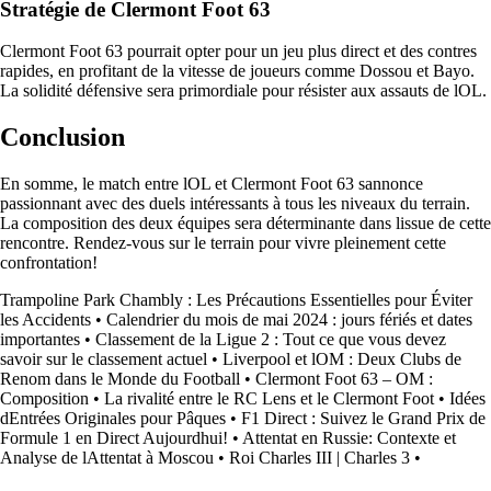
Stratégie de Clermont Foot 63
Clermont Foot 63 pourrait opter pour un jeu plus direct et des contres
rapides, en profitant de la vitesse de joueurs comme Dossou et Bayo.
La solidité défensive sera primordiale pour résister aux assauts de lOL.
Conclusion
En somme, le match entre lOL et Clermont Foot 63 sannonce
passionnant avec des duels intéressants à tous les niveaux du terrain.
La composition des deux équipes sera déterminante dans lissue de cette
rencontre. Rendez-vous sur le terrain pour vivre pleinement cette
confrontation!
Trampoline Park Chambly : Les Précautions Essentielles pour Éviter
les Accidents
•
Calendrier du mois de mai 2024 : jours fériés et dates
importantes
•
Classement de la Ligue 2 : Tout ce que vous devez
savoir sur le classement actuel
•
Liverpool et lOM : Deux Clubs de
Renom dans le Monde du Football
•
Clermont Foot 63 – OM :
Composition
•
La rivalité entre le RC Lens et le Clermont Foot
•
Idées
dEntrées Originales pour Pâques
•
F1 Direct : Suivez le Grand Prix de
Formule 1 en Direct Aujourdhui!
•
Attentat en Russie: Contexte et
Analyse de lAttentat à Moscou
•
Roi Charles III | Charles 3
•