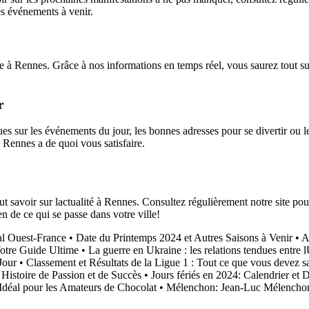
es événements à venir.
 à Rennes. Grâce à nos informations en temps réel, vous saurez tout sur
r
s sur les événements du jour, les bonnes adresses pour se divertir ou le
 Rennes a de quoi vous satisfaire.
 savoir sur lactualité à Rennes. Consultez régulièrement notre site pour
 de ce qui se passe dans votre ville!
al Ouest-France
•
Date du Printemps 2024 et Autres Saisons à Venir
•
A
Votre Guide Ultime
•
La guerre en Ukraine : les relations tendues entre l
Jour
•
Classement et Résultats de la Ligue 1 : Tout ce que vous devez s
Histoire de Passion et de Succès
•
Jours fériés en 2024: Calendrier et 
Idéal pour les Amateurs de Chocolat
•
Mélenchon: Jean-Luc Mélencho