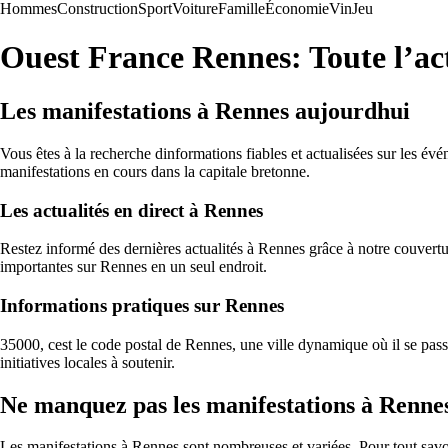
Hommes
Construction
Sport
Voiture
Famille
Économie
Vin
Jeu
Ouest France Rennes: Toute l’ac
Les manifestations à Rennes aujourdhui
Vous êtes à la recherche dinformations fiables et actualisées sur les é
manifestations en cours dans la capitale bretonne.
Les actualités en direct à Rennes
Restez informé des dernières actualités à Rennes grâce à notre couvertu
importantes sur Rennes en un seul endroit.
Informations pratiques sur Rennes
35000, cest le code postal de Rennes, une ville dynamique où il se passe
initiatives locales à soutenir.
Ne manquez pas les manifestations à Renne
Les manifestations à Rennes sont nombreuses et variées. Pour tout savo