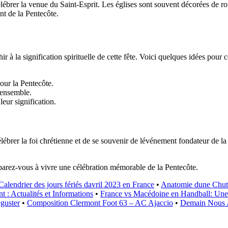
lébrer la venue du Saint-Esprit. Les églises sont souvent décorées de ro
nt de la Pentecôte.
r à la signification spirituelle de cette fête. Voici quelques idées pour c
our la Pentecôte.
 ensemble.
leur signification.
ébrer la foi chrétienne et de se souvenir de lévénement fondateur de la 
éparez-vous à vivre une célébration mémorable de la Pentecôte.
Calendrier des jours fériés davril 2023 en France
•
Anatomie dune Chute
 : Actualités et Informations
•
France vs Macédoine en Handball: Une ri
guster
•
Composition Clermont Foot 63 – AC Ajaccio
•
Demain Nous Ap