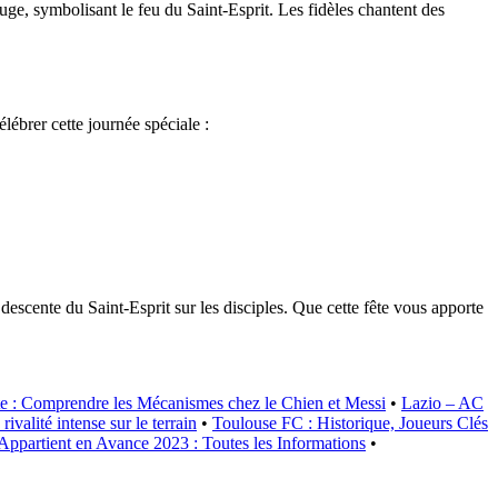
uge, symbolisant le feu du Saint-Esprit. Les fidèles chantent des
élébrer cette journée spéciale :
descente du Saint-Esprit sur les disciples. Que cette fête vous apporte
 : Comprendre les Mécanismes chez le Chien et Messi
•
Lazio – AC
valité intense sur le terrain
•
Toulouse FC : Historique, Joueurs Clés
partient en Avance 2023 : Toutes les Informations
•