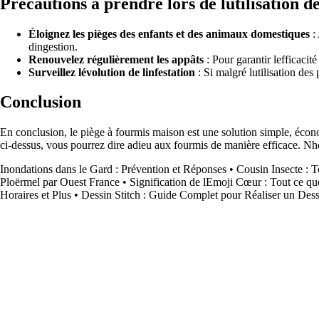
Précautions à prendre lors de lutilisation d
Éloignez les pièges des enfants et des animaux domestiques
: 
dingestion.
Renouvelez régulièrement les appâts
: Pour garantir lefficacit
Surveillez lévolution de linfestation
: Si malgré lutilisation des
Conclusion
En conclusion, le piège à fourmis maison est une solution simple, écono
ci-dessus, vous pourrez dire adieu aux fourmis de manière efficace. Nhé
Inondations dans le Gard : Prévention et Réponses
•
Cousin Insecte : T
Ploërmel par Ouest France
•
Signification de lEmoji Cœur : Tout ce q
Horaires et Plus
•
Dessin Stitch : Guide Complet pour Réaliser un Dessi