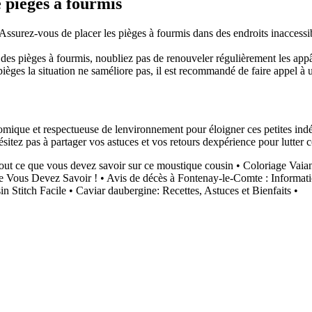
e pièges à fourmis
Assurez-vous de placer les pièges à fourmis dans des endroits inaccessi
é des pièges à fourmis, noubliez pas de renouveler régulièrement les appât
 pièges la situation ne saméliore pas, il est recommandé de faire appel à 
mique et respectueuse de lenvironnement pour éloigner ces petites indés
sitez pas à partager vos astuces et vos retours dexpérience pour lutter 
out ce que vous devez savoir sur ce moustique cousin
•
Coloriage Vaia
ue Vous Devez Savoir !
•
Avis de décès à Fontenay-le-Comte : Informati
n Stitch Facile
•
Caviar daubergine: Recettes, Astuces et Bienfaits
•