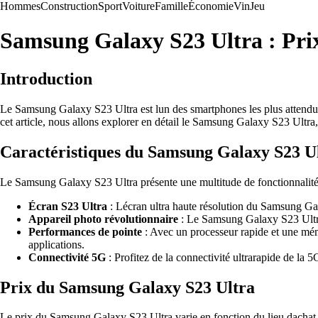
Hommes
Construction
Sport
Voiture
Famille
Économie
Vin
Jeu
Samsung Galaxy S23 Ultra : Prix
Introduction
Le Samsung Galaxy S23 Ultra est lun des smartphones les plus attendus 
cet article, nous allons explorer en détail le Samsung Galaxy S23 Ultra, 
Caractéristiques du Samsung Galaxy S23 U
Le Samsung Galaxy S23 Ultra présente une multitude de fonctionnalités 
Écran S23 Ultra
: Lécran ultra haute résolution du Samsung Gal
Appareil photo révolutionnaire
: Le Samsung Galaxy S23 Ultra 
Performances de pointe
: Avec un processeur rapide et une mém
applications.
Connectivité 5G
: Profitez de la connectivité ultrarapide de la
Prix du Samsung Galaxy S23 Ultra
Le prix du Samsung Galaxy S23 Ultra varie en fonction du lieu dachat 