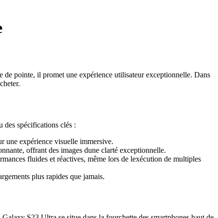
e
de pointe, il promet une expérience utilisateur exceptionnelle. Dans
cheter.
des spécifications clés :
ur une expérience visuelle immersive.
nante, offrant des images dune clarté exceptionnelle.
ances fluides et réactives, même lors de lexécution de multiples
argements plus rapides que jamais.
 Galaxy S23 Ultra se situe dans la fourchette des smartphones haut de