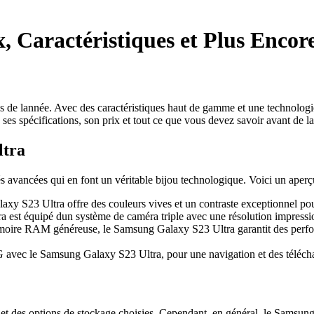
, Caractéristiques et Plus Encor
de lannée. Avec des caractéristiques haut de gamme et une technologie 
ses spécifications, son prix et tout ce que vous devez savoir avant de la
ltra
avancées qui en font un véritable bijou technologique. Voici un aperçu 
axy S23 Ultra offre des couleurs vives et un contraste exceptionnel po
est équipé dun système de caméra triple avec une résolution impression
oire RAM généreuse, le Samsung Galaxy S23 Ultra garantit des perform
 5G avec le Samsung Galaxy S23 Ultra, pour une navigation et des téléch
et des options de stockage choisies. Cependant, en général, le Samsung