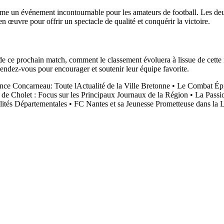
me un événement incontournable pour les amateurs de football. Les deu
en œuvre pour offrir un spectacle de qualité et conquérir la victoire.
 de ce prochain match, comment le classement évoluera à lissue de cette 
rendez-vous pour encourager et soutenir leur équipe favorite.
nce Concarneau: Toute lActualité de la Ville Bretonne
•
Le Combat Épi
 de Cholet : Focus sur les Principaux Journaux de la Région
•
La Passio
ités Départementales
•
FC Nantes et sa Jeunesse Prometteuse dans la L