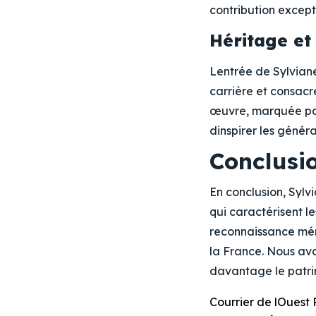
contribution excepti
Héritage et
Lentrée de Sylvian
carrière et consacr
œuvre, marquée par 
dinspirer les généra
Conclusi
En conclusion, Sylv
qui caractérisent l
reconnaissance méri
la France. Nous av
davantage le patrim
Courrier de lOuest 