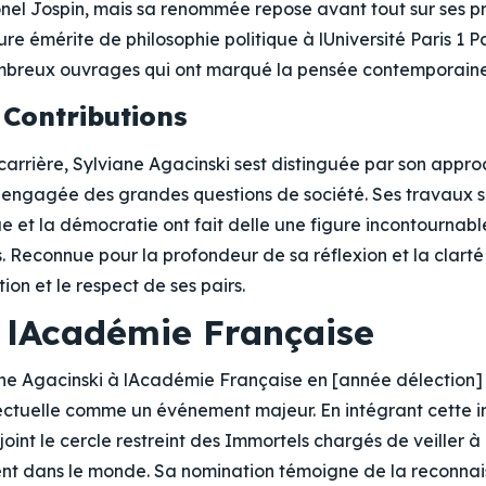
onel Jospin, mais sa renommée repose avant tout sur ses p
eure émérite de philosophie politique à lUniversité Paris 1
ombreux ouvrages qui ont marqué la pensée contemporaine
 Contributions
carrière, Sylviane Agacinski sest distinguée par son appr
et engagée des grandes questions de société. Ses travaux su
que et la démocratie ont fait delle une figure incontourna
s. Reconnue pour la profondeur de sa réflexion et la clarté
tion et le respect de ses pairs.
à lAcadémie Française
ne Agacinski à lAcadémie Française en [année délection] 
ctuelle comme un événement majeur. En intégrant cette in
ejoint le cercle restreint des Immortels chargés de veiller 
nt dans le monde. Sa nomination témoigne de la reconna