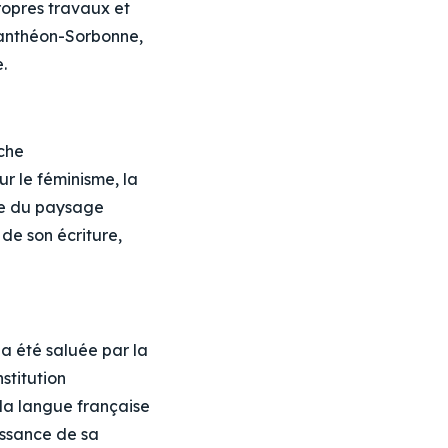
ropres travaux et
 Panthéon-Sorbonne,
.
oche
r le féminisme, la
ble du paysage
 de son écriture,
a été saluée par la
stitution
à la langue française
issance de sa