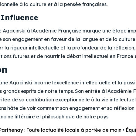
onnelle à la culture et à la pensée françaises.
 Influence
e Agacinski à lAcadémie Française marque une étape imp
e son engagement en faveur de la langue et de la culture 
la rigueur intellectuelle et la profondeur de la réflexion
tions futures et de nourrir le débat intellectuel en France 
on
iane Agacinski incarne lexcellence intellectuelle et la pass
es grands esprits de notre temps. Son entrée à lAcadémie 
tée de sa contribution exceptionnelle à la vie intellectuell
ons hâte de voir comment son engagement et sa réflexion 
oine littéraire et philosophique de notre pays.
Parthenay : Toute lactualité locale à portée de main
•
Équ