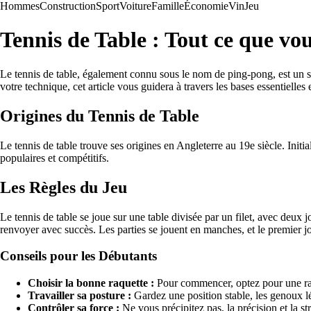
Hommes
Construction
Sport
Voiture
Famille
Économie
Vin
Jeu
Tennis de Table : Tout ce que vo
Le tennis de table, également connu sous le nom de ping-pong, est un sp
votre technique, cet article vous guidera à travers les bases essentielles
Origines du Tennis de Table
Le tennis de table trouve ses origines en Angleterre au 19e siècle. Ini
populaires et compétitifs.
Les Règles du Jeu
Le tennis de table se joue sur une table divisée par un filet, avec deux j
renvoyer avec succès. Les parties se jouent en manches, et le premier j
Conseils pour les Débutants
Choisir la bonne raquette :
Pour commencer, optez pour une raqu
Travailler sa posture :
Gardez une position stable, les genoux lé
Contrôler sa force :
Ne vous précipitez pas, la précision et la st