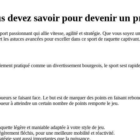
us devez savoir pour devenir un p
ort passionnant qui allie vitesse, agilité et stratégie. Que vous soyez 
 et les astuces avancées pour exceller dans ce sport de raquette captivant.
tialement pratiqué comme un divertissement bourgeois, le sport sest rapi
oueurs se faisant face. Le but est de marquer des points en faisant rebondi
oueur à atteindre un certain nombre de points remporte le jeu.
ette légère et maniable adaptée à votre style de jeu.
gèrement fléchis, pour une meilleure mobilité et réactivité.
ratégie sont aussi importantes que la puissance.