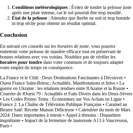
Conditions météorologiques
: Évitez de tondre la pelouse juste
après une pluie intense, car le sol pourrait être trop mouillé.
État de la pelouse
: Attendez que lherbe ne soit ni trop humide
ni trop sèche pour obtenir un résultat optimal.
Conclusion
En suivant ces conseils sur les
horaires de tonte
, vous pourrez
entretenir votre pelouse de manière efficace tout en préservant de
bonnes relations avec vos voisins. Noubliez pas de vérifier les
horaires pour tondre
dans votre commune et de toujours adapter
votre emploi du temps en conséquence.
La France et le Chili : Deux Destinations Fascinantes à Découvrir
•
Ouest France Saint-Brieuc: Actualités, Manifestations et Infos
•
La
guerre en Ukraine : les relations tendues entre lUkraine et la Russie
•
Courrier de lOuest 79 : Actualités et Faits Divers dans les Deux-Sèvres
•
Les Codes Promo Temu : Économisez sur Vos Achats en Ligne
•
France 2: La Chaîne de Télévision Publique Française
•
Caramel au
Beurre Salé: Recette Maison Délicieuse
•
Calendrier du mois de Mars
2024: Dates importantes à retenir
•
Appel à témoins : Disparition
inquiétante
•
Impact de la fermeture de lautoroute A13 à Vaucresson,
Paris
•