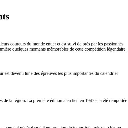
nts
eurs coureurs du monde entier et est suivi de près par les passionnés
en lumière quelques moments mémorables de cette compétition légendaire.
r est devenu lune des épreuves les plus importantes du calendrier
de la région. La première édition a eu lieu en 1947 et a été remportée
classement général se fait en fonction du temps total mis par chaque