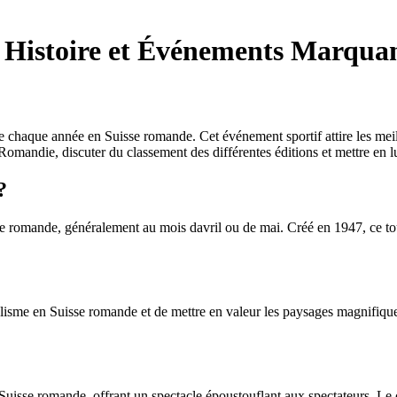
 Histoire et Événements Marqua
 chaque année en Suisse romande. Cet événement sportif attire les meill
de Romandie, discuter du classement des différentes éditions et mettre 
?
e romande, généralement au mois davril ou de mai. Créé en 1947, ce tou
sme en Suisse romande et de mettre en valeur les paysages magnifiques 
 Suisse romande, offrant un spectacle époustouflant aux spectateurs. Le 