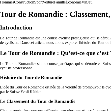
Hommes
Construction
Sport
Voiture
Famille
Économie
Vin
Jeu
Tour de Romandie : Classement,
Introduction
Le Tour de Romandie est une course cycliste prestigieuse qui se déroule
de cyclisme. Dans cet article, nous allons explorer lhistoire du Tour 
Le Tour de Romandie : Qu’est-ce que c’est 
Le Tour de Romandie est une course par étapes qui se déroule en Suiss
cycliste professionnel.
Histoire du Tour de Romandie
Lidée du Tour de Romandie est née de la volonté de promouvoir le cycli
par le Suisse Ferdi Kübler.
Le Classement du Tour de Romandie
Chaque année, les coureurs saffrontent sur plusieurs étapes à travers la